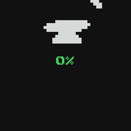
0
0
%
%