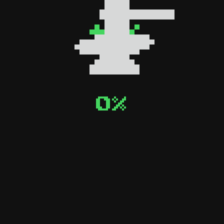
0
0
%
%