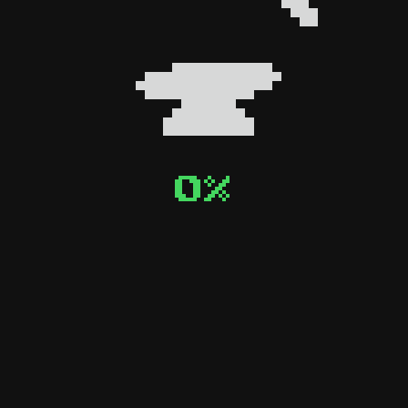
0
0
%
%